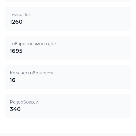
Тегло, кг.
1260
Товароносимост, кг.
1695
Количество места
16
Резервоар, л
340