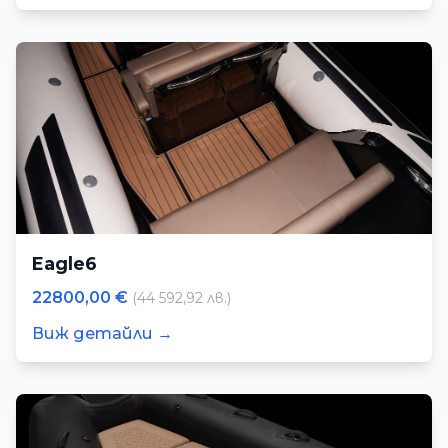
Eagle6
22800,00 €
(44 592,92 лв.)
Виж детайли →