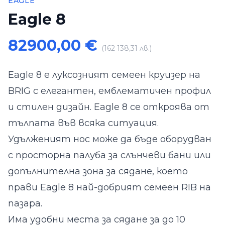
EAGLE
Eagle 8
82900,00 €
(162 138,31 лв.)
Eagle 8 е луксозният семеен круизер на
BRIG с елегантен, емблематичен профил
и стилен дизайн. Eagle 8 се откроява от
тълпата във всяка ситуация.
Удълженият нос може да бъде оборудван
с просторна палуба за слънчеви бани или
допълнителна зона за сядане, което
прави Eagle 8 най-добрият семеен RIB на
пазара.
Има удобни места за сядане за до 10