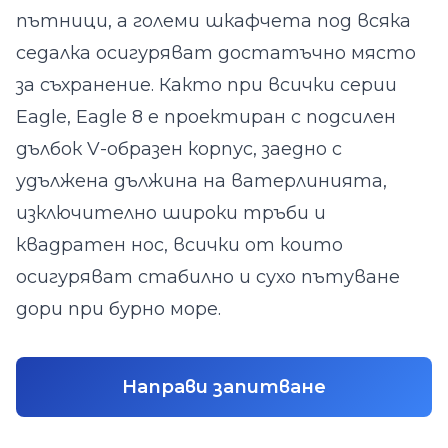
пътници, а големи шкафчета под всяка
седалка осигуряват достатъчно място
за съхранение. Както при всички серии
Eagle, Eagle 8 е проектиран с подсилен
дълбок V-образен корпус, заедно с
удължена дължина на ватерлинията,
изключително широки тръби и
квадратен нос, всички от които
осигуряват стабилно и сухо пътуване
дори при бурно море.
Направи запитване